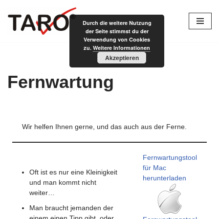
Durch die weitere Nutzung
Zum
der Seite stimmst du der
Inhalt
Verwendung von Cookies
zu.
Weitere Informationen
springen
Akzeptieren
Fernwartung
Wir helfen Ihnen gerne, und das auch aus der Ferne.
Fernwartungstool
für Mac
Oft ist es nur eine Kleinigkeit
herunterladen
und man kommt nicht
weiter…
Man braucht jemanden der
einem einen Tipp gibt, oder