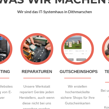
Wir sind das IT-Systemhaus in Dithmarschen
TING
REPARATUREN
GUTSCHEINSHOPS
T
Websites
Unsere Werkstatt
Wir erstellen
Bei 
g von E-
repariert Geräte jeden
hochentwickelte
ver
Herstellers, auch wenn
sichere Shops für Ihre
diese nicht bei uns
Gutscheinkarten
Ko
erworben wurden.