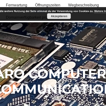
Fernwartung
Öffnungszeiten
Wegbeschreibung
die weitere Nutzung der Seite stimmst du der Verwendung von Cookies zu.
Impressum
Kontakt
Datenschutzerklärung
Weitere I
Safe
Akzeptieren
Domainverfügbarkeit prüfen
ARO COMPUTER
COMMUNICATIO