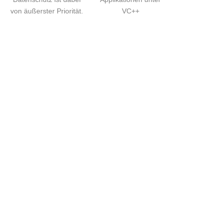
von äußerster Priorität.
VC++
FE